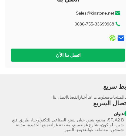
ة
عر، خشن، قاس
10 بوصة
ليم
بوصة+
Sales@kinstone.net
بوصة
بوصة+
بوصة
0086-755-33699968
10 بوصة
بوصة
10. بوصة
بوصة
بوصة
اتصل بنا الآن
بوصة
بوصة
بط سريع
المنتجات
معلومات عنا
أخبار
القضايا
اتصل بنا
اتصال السريع
عنوان
5F, A2 B، مجمع شين جيان شينغ الصناعي للتكنولوجيا، طريق فنغ
شين، لو كون، شارع غونغمينغ، منطقة غوانغمينغ الجديدة، مدينة
شنتشن، مقاطعة غوانغدونغ، الصين