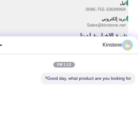
تيل
0086-755-33699968
بريد إلكتروني
Sales@kinstone.net
شرة الإخبارية لدينا
Kinstone
رك في النشرة الإخبارية لدينا للحصول على خصومات وأكثر.
1:12 PM
Good day, what product are you looking fo
اتصل بنا
سياسة الخصوصية
|
خريطة الموقع
الصين جيدة الجودة سلسلة الكل في واحد المورد. حقوق الطبع والنشر © 2026
Shenzhen Kinstone D&T Develop Co., Ltd . كل شيء حقوق محجوزة