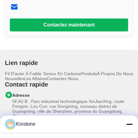
Contactez maintenant
Lien rapide
Fil D'acier À Faible Teneur En Carbone
Produits
À Propos De Nous
Nouvelles
Les Affaires
Contactez-Nous
Contact rapide
Adresse
5F,A2 B , Parc industriel technologique XinJianXing, route
Fengxin, Lou Cun, rue Gongming, nouveau district de
Guangming, ville de Shenzhen, province du Guangdong,
Chine
Kinstone
Télégramme
0086-755-33699968