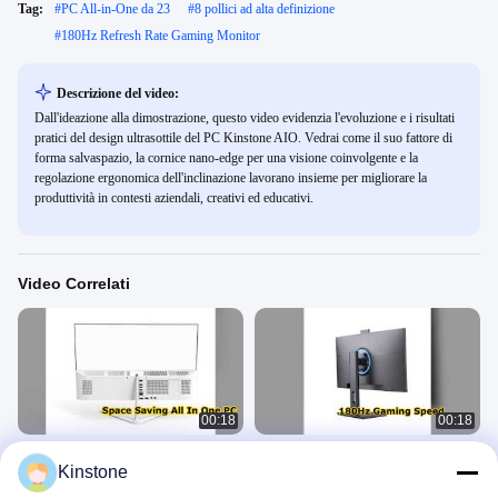
Tag:
#
PC All-in-One da 23
#
8 pollici ad alta definizione
#
180Hz Refresh Rate Gaming Monitor
Descrizione del video:
Dall'ideazione alla dimostrazione, questo video evidenzia l'evoluzione e i risultati
pratici del design ultrasottile del PC Kinstone AIO. Vedrai come il suo fattore di
forma salvaspazio, la cornice nano-edge per una visione coinvolgente e la
regolazione ergonomica dell'inclinazione lavorano insieme per migliorare la
produttività in contesti aziendali, creativi ed educativi.
Video Correlati
00:18
00:18
Soluzione per ufficio aziendale con
Monitor da gioco Kinstone 23.8
Kinstone
PC tutto in uno da 21,5 pollici
180Hz
PC/Monitor All-In-One
PC/Monitor All-In-One