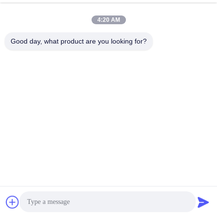
March 10, 2026
March 10, 2026
4:20 AM
Good day, what product are you looking for?
00:18
03:05
Sistema POS touch screen da 21,5
320 MYD
pollici
Display Mobile Intelligente AIO
PC/Monitor All-In-One
March 07, 2026
March 10, 2026
00:21
00:24
Recensione dello Smart Touch
Display ad alta luminosità per
Screen portatile da 32 pollici
segnaletica digitale esterna da 43
Kinstone
pollici
Display Mobile Intelligente AIO
Serie Di Segnaletica Digitale
August 03, 2026
June 30, 2026