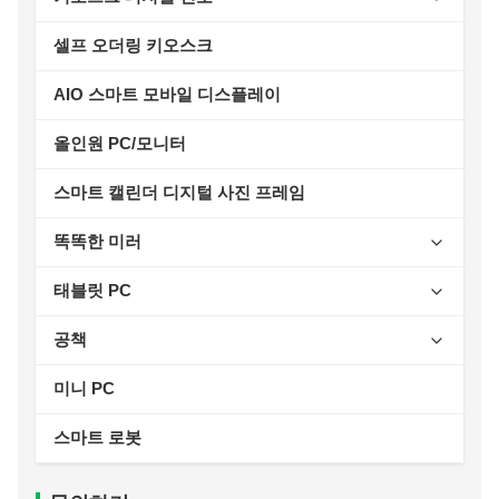
지능형 접근 제어 시리즈
세로형 디지털 사이니지 시리즈
AIOT 스마트 디스플레이
셀프 오더링 키오스크
산업용 태블릿 시리즈
야외 디지털 사이니지 시리즈
벽걸이형 디스플레이
AIO 스마트 모바일 디스플레이
수평 디지털 사이니지 시리즈
단독 표시
올인원 PC/모니터
데스크탑 디지털 사이니지 시리즈
야외 광고 기계
스마트 캘린더 디지털 사진 프레임
피트니스 디지털 사이니지 시리즈
교육 컨퍼런싱 AIO
똑똑한 미러
교육용 인터랙티브 화이트보드 시리즈
적합성 반사경
태블릿 PC
반사경을 구성하세요
키즈 태블릿
공책
7인치
욕실 거울
WIFI 태블릿
2 1
미니 PC
라이트 럭셔리
8인치
7인치
호출 함수 태블릿
스마트 로봇
광고
10.1인치
8인치
7인치
2인1