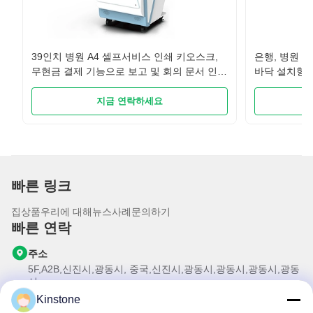
39인치 병원 A4 셀프서비스 인쇄 키오스크,
은행, 병원 
무현금 결제 기능으로 보고 및 회의 문서 인쇄
바닥 설치형 
지원
크
지금 연락하세요
빠른 링크
집
상품
우리에 대해
뉴스
사례
문의하기
빠른 연락
주소
5F,A2B,신진시,광동시, 중국,신진시,광동시,광동시,광동시,광동
시
Kinstone
전화