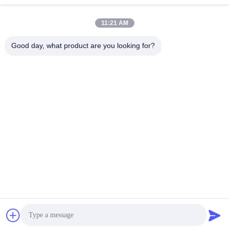
0086-755-33699968
이메일
11:21 AM
Sales@kinstone.net
Good day, what product are you looking for?
우리의 뉴스레터
할인 등 다양한 정보를 얻으려면 뉴스레터를 구독하세요.
문의하기
개인정보 보호 정책
|
사이트맵
중국 좋은 품질 올인원 시리즈 공급업체. 저작권 © 2026 Shenzhen Kinstone
D&T Develop Co., Ltd 모두 모든 권리 보호