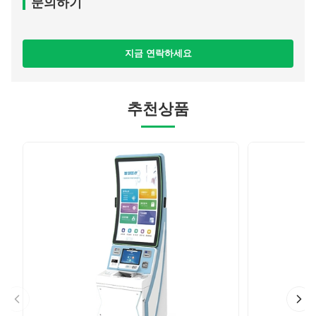
문의하기
노름
11인치 이상
10.1인치
8인치
10.1인치
울퉁불퉁합니다
교육
11인치 이상
11 인치
11인치 이상
지금 연락하세요
10.1인치
추천상품