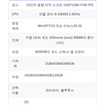
표시
19인치 용량 터치 스크린 1920*1080 FHD IPS
CPU
인텔 코어 i5 4300M 2.6GHz
운영
WinXP/7/10 또는 리눅스26.26
체제
지원 (파퍼 속도 250mm/s (max) 80MM의 종이
인쇄
너비)
외관
MSR/NFC 코드 스캐너/ 열 프린터
기억
2GB/4GB/6GB/8GB
력
16GB/32GB/64GB/128GB
저장
선택
와이파이, 블루투스
사항
DC