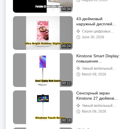
August 03, 2026
00:34
43-дюймовый
наружный дисплей
высокой яркости Digital
Серия цифровых
Signage
вывесок
June 30, 2026
00:24
Kinstone Smart Display:
повышение
производительности в
Умный мобильный
офисе
дисплей AIO
March 09, 2026
00:12
Сенсорный экран
Kinstone 27 дюймов
для
Умный мобильный
беспрепятственного
дисплей AIO
March 09, 2026
взаимодействия
00:18