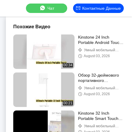
Чат
Контактные Данные
Похожие Видео
Kinstone 24 Inch
Portable Android Touch
Tablet Review
Умный мобильный
дисплей AIO
August 03, 2026
00:34
Обзор 32-дюймового
портативного
интеллектуального
Умный мобильный
сенсорного экрана
дисплей AIO
August 03, 2026
Kinstone
00:21
Kinstone 32 Inch
Portable Smart Touch
Screen Review
Умный мобильный
дисплей AIO