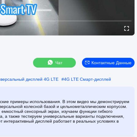
Чат
Контактные Данные
версальный дисплей 4G LTE
#
4G LTE Смарт-дисплей
еские примеры использования. В этом видео мы демонстрируем
иверсальной колесной базой и цельнометаллическим корпусом.
 емкостный сенсорный экран, изучаем функции гибкого
а, а также тестируем универсальные варианты подключения,
от интерактивный дисплей работает в реальных условиях в