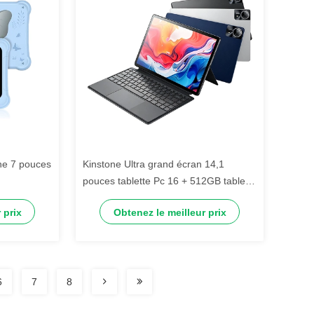
ne 7 pouces
Kinstone Ultra grand écran 14,1
pouces tablette Pc 16 + 512GB tablette
d'appel téléphonique 12000mAh 5G
 prix
Obtenez le meilleur prix
WiFi GPS Pad Maxpad ordinateur
portable Google Play + cadeaux
gratuits
6
7
8