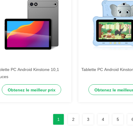
blette PC Android Kinstone 10,1
Tablette PC Android Kinsto
uces
Obtenez le meilleur prix
Obtenez le meilleur
1
2
3
4
5