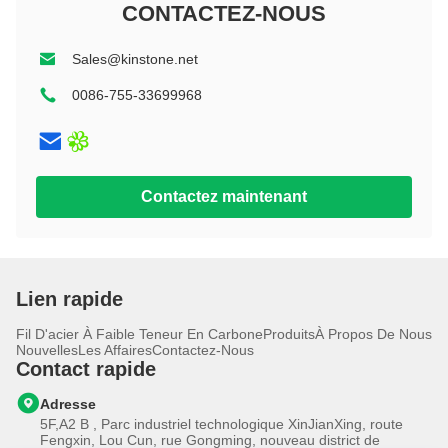
10,1 pouces
CONTACTEZ-NOUS
8 pouces
Rocailleux
Éducation
10,1 pouces
11 pouces+
Sales@kinstone.net
11 pouces
11 pouces+
12 pouces
0086-755-33699968
10,1 pouces
13 pouces
10.95 pouces
14 pouces
12 pouces
Contactez maintenant
13 pouces
14 pouces
Lien rapide
Fil D'acier À Faible Teneur En Carbone
Produits
À Propos De Nous
Nouvelles
Les Affaires
Contactez-Nous
Contact rapide
Adresse
5F,A2 B , Parc industriel technologique XinJianXing, route
Fengxin, Lou Cun, rue Gongming, nouveau district de