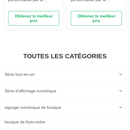
fabricant, affichage
fabricant, affichage
d'informations de
d'informations de
Obtenez le meilleur
Obtenez le meilleur
signalisation numérique de
signalisation numérique de
prix
prix
43 pouces, écran vidéo Lcd
55 pouces, écran vidéo Lcd
interactif tactile
interactif tactile
TOUTES LES CATÉGORIES
Série tout-en-un
Série de bornes libre-service
Série d'affichage numérique
Borne de commande en libre-service
Série d'affichage numérique mural
signage numérique de kiosque
Balance d'étiquetage IA
Série d'affichages numériques montés au plafond
kiosque de Auto-ordre
Affichage intelligent AIOT
Séries de caisse
Série d'affichages numériques verticaux