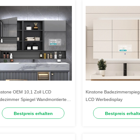
nstone OEM 10,1 Zoll LCD
Kinstone Badezimmerspiege
dezimmer Spiegel Wandmontierte
LCD Werbedisplay
dezimmer Intelligente Smart Mirror
Bestpreis erhalten
Bestpreis erhalt