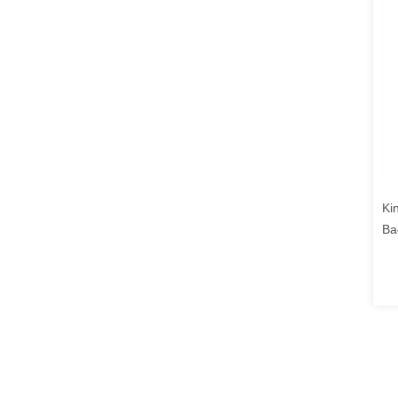
Ki
Ba
Sp
Mi