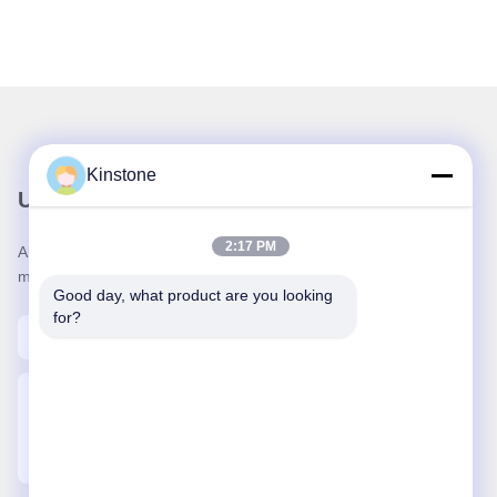
Kinstone
Unser Newsletter
2:17 PM
Abonnieren Sie unseren Newsletter für Rabatte und
mehr.
Good day, what product are you looking 
for?