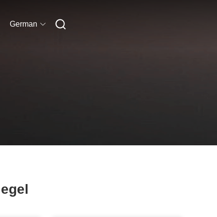
German
egel