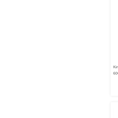
Ki
60
Ba
Sm