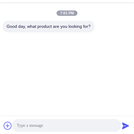
Telefone
0086-755-33699968
7:01 PM
E-Mail
Sales@kinstone.net
Good day, what product are you looking for?
Unser Newsletter
Abonnieren Sie unseren Newsletter für Rabatte und mehr.
Kontaktieren Sie Uns
Datenschutzrichtlinie
|
Sitemap
China gut Qualität All-in-One-Serie Lieferant. Copyright © 2026 Shenzhen
Kinstone D&T Develop Co., Ltd . Alle Rechte vorbehalten.