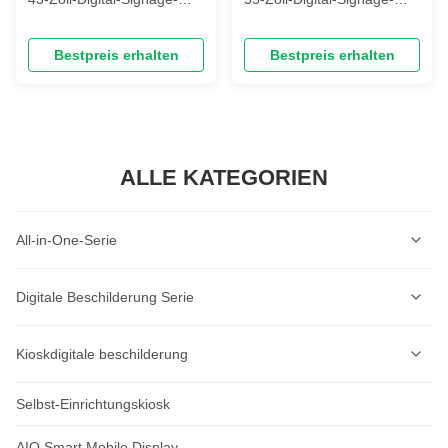
Informationsdisplay-
Informationsanzeige-
Videobildschirm,
Videobildschirm,
Bestpreis erhalten
Bestpreis erhalten
interaktiver LCD-Touch-
interaktiver LCD-Touch-
Selbstbedienungskiosk
Selbstbedienungskiosk
ALLE KATEGORIEN
All-in-One-Serie
Selbstbedienungskioskserie
Digitale Beschilderung Serie
Selbstbedienungs-Bestellkiosk-Serie
Wandmontierte Digital Signage Serie
Kioskdigitale beschilderung
KI-Etikettendruckwaage
Deckenmontierte Digital Signage-Serie
Selbst-Einrichtungskiosk
KIOT Smart Display
Kassenreihen
Vertikale Digital Signage Serie
Wandmontage-Display
AIO Smart Mobile Display