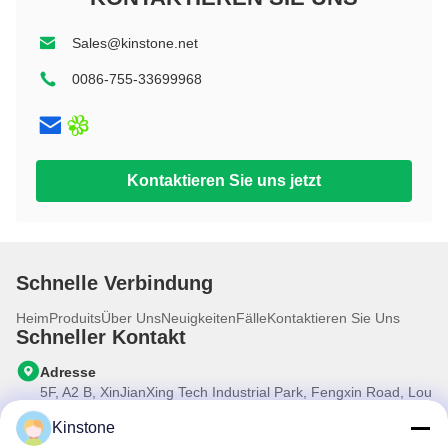
8 Zoll
Schroff
Ausbildung
10,1 Zoll
11 Zoll+
Sales@kinstone.net
11 Zoll
11 Zoll+
12 Zoll
0086-755-33699968
10,1 Zoll
13 Zoll
10,95 Zoll
14 Zoll
12 Zoll
Kontaktieren Sie uns jetzt
13 Zoll
14 Zoll
Schnelle Verbindung
Heim
Produits
Über Uns
Neuigkeiten
Fälle
Kontaktieren Sie Uns
Schneller Kontakt
Adresse
5F, A2 B, XinJianXing Tech Industrial Park, Fengxin Road, Lou
Cun, Gongming Street, Guangming New District, Stadt
Shenzhen, Provinz Guangdong, China
Kinstone