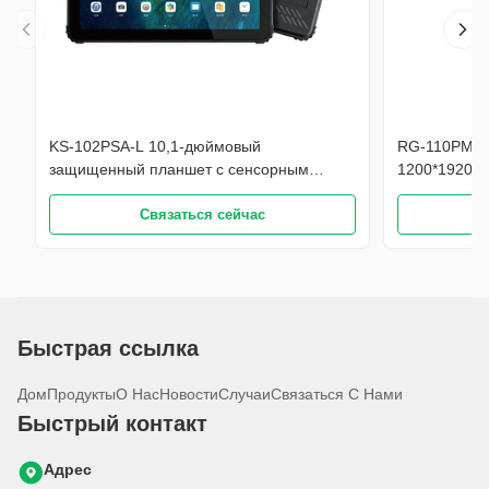
KS-102PSA-L 10,1-дюймовый
RG-110PMA-4
защищенный планшет с сенсорным
1200*1920, 
экраном, разрешением 1200*1920,
сенсорный с
разрешением FHD, ОС Android,
Связаться сейчас
аккумулятор
водонепроницаемость IP68, 4 ГБ+128 ГБ,
поддержка 4G LTE, аккумулятор 10 000
мАч
Быстрая ссылка
Дом
Продукты
О Нас
Новости
Случаи
Связаться С Нами
Быстрый контакт
Адрес