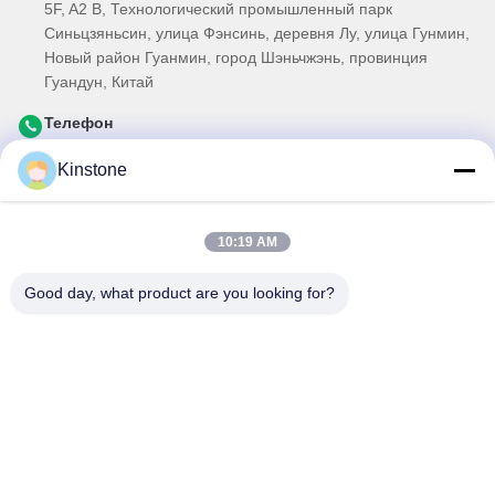
5F, A2 B, Технологический промышленный парк
Синьцзяньсин, улица Фэнсинь, деревня Лу, улица Гунмин,
Новый район Гуанмин, город Шэньчжэнь, провинция
Гуандун, Китай
Телефон
0086-755-33699968
Kinstone
Электронная почта
Sales@kinstone.net
10:19 AM
Наш информационный бюллетень
Good day, what product are you looking for?
Подпишитесь на нашу рассылку, чтобы получать скидки и
многое другое.