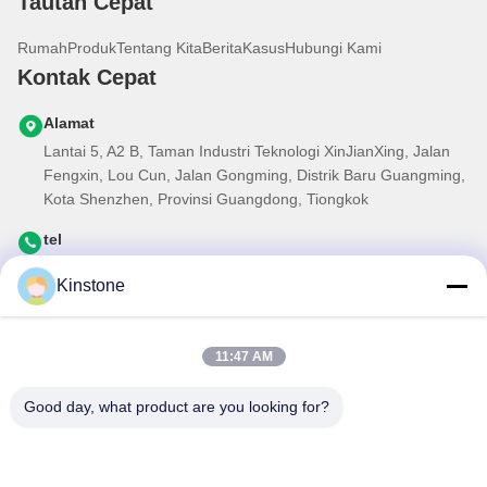
Tautan Cepat
Rumah
Produk
Tentang Kita
Berita
Kasus
Hubungi Kami
Kontak Cepat
Alamat
Lantai 5, A2 B, Taman Industri Teknologi XinJianXing, Jalan
Fengxin, Lou Cun, Jalan Gongming, Distrik Baru Guangming,
Kota Shenzhen, Provinsi Guangdong, Tiongkok
tel
0086-755-33699968
Kinstone
E-mail
Sales@kinstone.net
11:47 AM
Buletin kami
Good day, what product are you looking for?
Berlangganan buletin kami untuk mendapatkan diskon dan
banyak lagi.