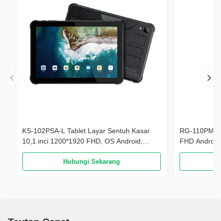
KS-102PSA-L Tablet Layar Sentuh Kasar
RG-110PMA-4
10,1 inci 1200*1920 FHD, OS Android,
FHD Android 
Tahan Air IP68, 4GB+128GB, Didukung 4G
Kasar Bater
LTE, Baterai 10000mAh
Hubungi Sekarang