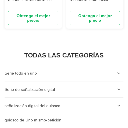
alta precisión de 8
montado en la pared de 8
pulgadas, máquina todo en
pulgadas, torniquete
Obtenga el mejor
Obtenga el mejor
uno de control de acceso y
oscilante, sistema de
precio
precio
tiempo de asistencia con
máquina de asistencia todo
función de tarjeta y huella
en uno con tarjeta y huella
digital
digital
TODAS LAS CATEGORÍAS
Serie todo en uno
Serie de quioscos de autoservicio
Serie de señalización digital
Serie de quioscos de pedidos de autoservicio
Serie de señalización digital de montaje en pared
señalización digital del quiosco
Balanza de Impresión de Etiquetas con IA
Serie de señalización digital montada en el techo
quiosco de Uno mismo-petición
Display inteligente de AIOT
Serie de Caja Registradora
Serie de señalización digital vertical