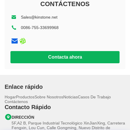
10,1 pulgadas
CONTÁCTENOS
8 pulgadas
Rugoso
Educación
10,1 pulgadas
11 pulgadas+
Sales@kinstone.net
11 pulgadas
11 pulgadas+
12 pulgadas
0086-755-33699968
10,1 pulgadas
13 pulgadas
10.95 pulgadas
14 pulgadas
12 pulgadas
Contacta ahora
13 pulgadas
14 pulgadas
Enlace rápido
Hogar
Productos
Sobre Nosotros
Noticias
Casos De Trabajo
Contáctenos
Contacto Rápido
DIRECCIÓN
5F,A2 B, Parque Industrial Tecnológico XinJianXing, Carretera
Fengxin, Lou Cun, Calle Gongming, Nuevo Distrito de