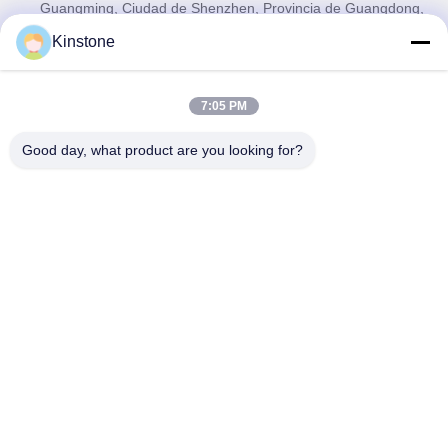
Guangming, Ciudad de Shenzhen, Provincia de Guangdong,
China
Kinstone
Tel
0086-755-33699968
Correo electrónico
7:05 PM
Sales@kinstone.net
Good day, what product are you looking for?
Nuestro boletín
Suscríbete a nuestro boletín para obtener descuentos y más.
Contáctenos