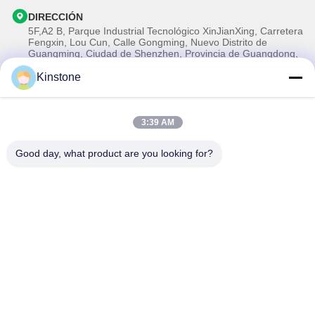
DIRECCIÓN
5F,A2 B, Parque Industrial Tecnológico XinJianXing, Carretera
Fengxin, Lou Cun, Calle Gongming, Nuevo Distrito de
Guangming, Ciudad de Shenzhen, Provincia de Guangdong,
China
Kinstone
Tel
0086-755-33699968
Correo electrónico
3:39 AM
Sales@kinstone.net
Good day, what product are you looking for?
Nuestro boletín
Suscríbete a nuestro boletín para obtener descuentos y más.