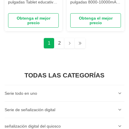
pulgadas Tablet educativo
pulgadas 8000-10000mA
PC 7500mAh 4G LTE Octa-
4G LTE Octa-core Incell
core Incell FHD BOE LCD
FHD BOE LCD 6GB/ 8GB/
Obtenga el mejor
Obtenga el mejor
2GB/3GB/4GB/6GB+128GB/256GB/512GB
10GB/+
precio
precio
64GB/128GB/256GB
1
2
TODAS LAS CATEGORÍAS
Serie todo en uno
Serie de quioscos de autoservicio
Serie de señalización digital
Serie de quioscos de pedidos de autoservicio
Serie de señalización digital de montaje en pared
señalización digital del quiosco