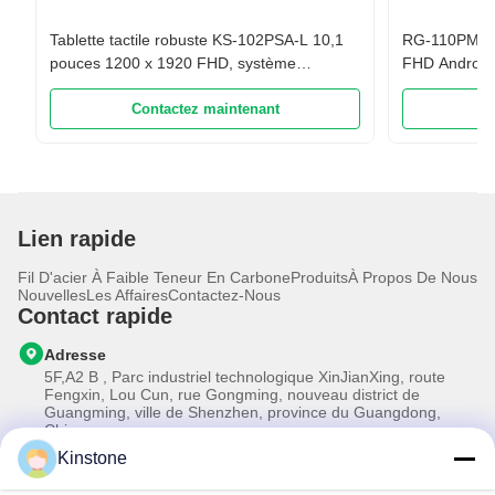
Tablette tactile robuste KS-102PSA-L 10,1
RG-110PMA-4
pouces 1200 x 1920 FHD, système
FHD Android
d'exploitation Android, étanchéité IP68, 4
écran tactil
Go + 128 Go, prise en charge 4G LTE,
Contactez maintenant
C
batterie 10 000 mAh
Lien rapide
Fil D'acier À Faible Teneur En Carbone
Produits
À Propos De Nous
Nouvelles
Les Affaires
Contactez-Nous
Contact rapide
Adresse
5F,A2 B , Parc industriel technologique XinJianXing, route
Fengxin, Lou Cun, rue Gongming, nouveau district de
Guangming, ville de Shenzhen, province du Guangdong,
Chine
Kinstone
Télégramme
0086-755-33699968