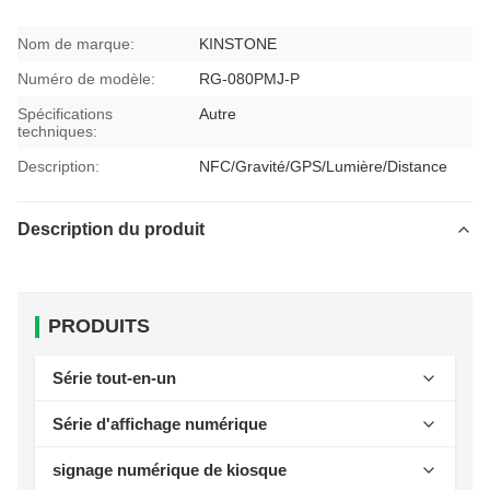
Nom de marque:
KINSTONE
Numéro de modèle:
RG-080PMJ-P
Spécifications
Autre
techniques:
Description:
NFC/Gravité/GPS/Lumière/Distance
Description du produit
PRODUITS
Série tout-en-un
Balance d'étiquetage IA
Série d'affichage numérique
Séries de caisse
Série d'affichages numériques montés au plafond
signage numérique de kiosque