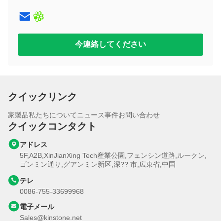
13インチ
10.95インチ
14インチ
12インチ
今連絡してください
13インチ
14インチ
クイックリンク
家
製品
私たちについて
ニュース
事件
お問い合わせ
クイックコンタクト
アドレス
5F,A2B,XinJianXing Tech産業公園,フェンシン道路,ルークン,
ゴンミン通り,グアンミン新区,深?? 市,広東省,中国
テレ
0086-755-33699968
電子メール
Sales@kinstone.net