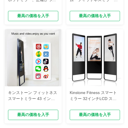
率的な動作認識、多機能家
キンストーンスクエアシェ
庭用筋力トレーニングオー
イプ600*800MMスマートミ
最高の価格を入手
最高の価格を入手
ルインワンマシン
ラー
キンストーン フィットネス
Kinstone Fitness スマート
スマートミラー 43 インチ
ミラー 32インチLCD スタ
LCD スタンドアロンタイプ
ンドアロンタイプ
フィットネスミラー デバイ
最高の価格を入手
最高の価格を入手
ス