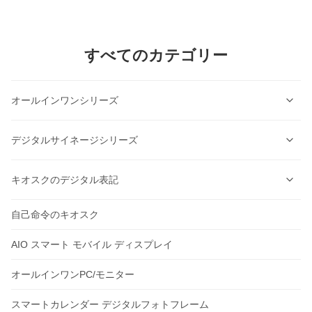
すべてのカテゴリー
オールインワンシリーズ
セルフサービスキオスクシリーズ
デジタルサイネージシリーズ
セルフサービス注文キオスクシリーズ
壁掛けデジタルサイネージシリーズ
キオスクのデジタル表記
AI ラベル印刷スケール
天井設置型デジタルサイネージシリーズ
自己命令のキオスク
AIOTスマートディスプレイ
キャッシュ・レジスタ・シリーズ
垂直デジタルサイネージシリーズ
壁掛けディスプレイ
AIO スマート モバイル ディスプレイ
インテリジェントアクセス制御シリーズ
屋外デジタルサイネージシリーズ
スタンドアロンサイネージ
オールインワンPC/モニター
頑丈なタブレットシリーズ
水平デジタルサイネージシリーズ
屋外広告機
スマートカレンダー デジタルフォトフレーム
産業用タブレットシリーズ