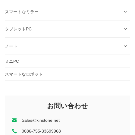
デスクトップデジタルサイネージシリーズ
教育会議 AIO
スマートなミラー
フィットネスデジタルサイネージシリーズ
適性ミラー
タブレットPC
教育用インタラクティブなホワイトボードシリーズ
ミラーを構成しなさい
スマートモバイルディスプレイ
ノート
キッズ タブレット
バスルームの鏡
ミニPC
2in1
7インチ
WIFI タブレット
ライトラグジュアリー
8インチ
スマートなロボット
7インチ
タブレットで関数を呼び出す
コマーシャル
10.1インチ
8インチ
7インチ
2イン1
ゲーム
11インチ以上
10.1インチ
お問い合わせ
8インチ
険しい
教育
10.1インチ
11インチ以上
11インチ
Sales@kinstone.net
11インチ以上
12インチ
0086-755-33699968
10.1インチ