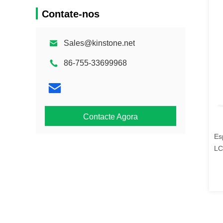
Contate-nos
Sales@kinstone.net
86-755-33699968
Contacte Agora
Es
LC