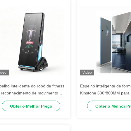
ídeo
Vídeo
pelho inteligente do robô de fitness
Espelho inteligente de for
, reconhecimento de movimento
Kinstone 600*800MM para 
eciso e eficiente, máquina
estar e banheiro Espelho de
Obter o Melhor Preço
Obter o Melhor P
ltifuncional de treinamento de força
méstica multifuncional