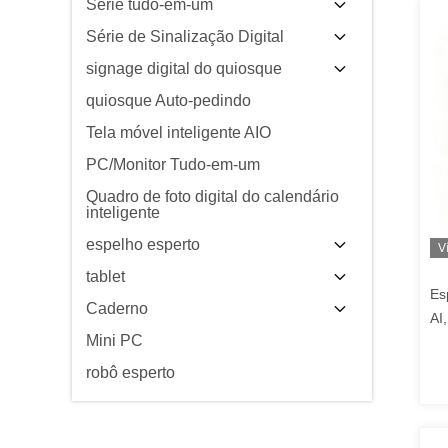
Série tudo-em-um
Série de Sinalização Digital
signage digital do quiosque
quiosque Auto-pedindo
Tela móvel inteligente AIO
PC/Monitor Tudo-em-um
Quadro de foto digital do calendário
inteligente
espelho esperto
V
tablet
Es
Caderno
AI
Mini PC
pr
mu
robô esperto
do