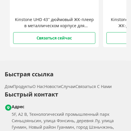
Kinstone UHD 43'' дюймовый ЖК-плеер
Kinstone
в металлическом корпусе для
ЖК-ди
настенного монтажа
Связаться сейчас
Быстрая ссылка
Дом
Продукты
О Нас
Новости
Случаи
Связаться С Нами
Быстрый контакт
Адрес
5F, A2 B, Технологический промышленный парк
Синьцзяньсин, улица Фэнсинь, деревня Лу, улица
Гунмин, Новый район Гуанмин, город Шэньчжэнь,