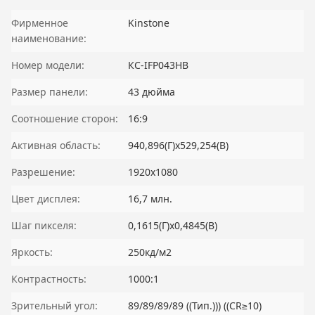
Фирменное
Kinstone
наименование:
Номер модели:
КС-IFP043HB
Размер панели:
43 дюйма
Соотношение сторон:
16:9
Активная область:
940,896(Г)x529,254(В)
Разрешение:
1920x1080
Цвет дисплея:
16,7 млн.
Шаг пикселя:
0,1615(Г)x0,4845(В)
Яркость:
250кд/м2
Контрастность:
1000:1
Зрительный угол:
89/89/89/89 ((Тип.))) ((CR≥10)