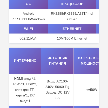
ОС
ПРОЦЕССОР
Android
RK3288/RK3399/A83T/Intel
1GB/
7.1/9.0/11.0/Windows
i3/i5/i7
WI-FI
ETHERNET
802.11b/g/n
10M/100M Ethernet
ИСТОЧНИК
ПОТРЕБЛЯЕМАЯ
ИНТЕРФЕЙС
ПИТАНИЯ
МОЩНОСТЬ
HDMI вход *1,
Вход: AC100-
RJ45*1, USB*2,
240V~50/60 Гц,
слот для TF-
<=50W
Выход: DC 12V
карты*1, DC
5A
вход*1