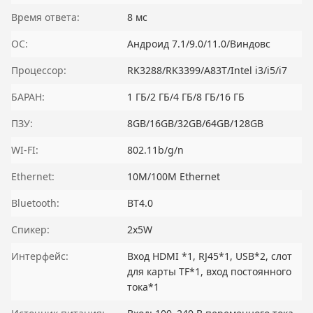
Время ответа:
8 мс
ОС:
Андроид 7.1/9.0/11.0/Виндовс
Процессор:
RK3288/RK3399/A83T/Intel i3/i5/i7
БАРАН:
1 ГБ/2 ГБ/4 ГБ/8 ГБ/16 ГБ
ПЗУ:
8GB/16GB/32GB/64GB/128GB
WI-FI:
802.11b/g/n
Ethernet:
10M/100M Ethernet
Bluetooth:
BT4.0
Спикер:
2x5W
Интерфейс:
Вход HDMI *1, RJ45*1, USB*2, слот
для карты TF*1, вход постоянного
тока*1