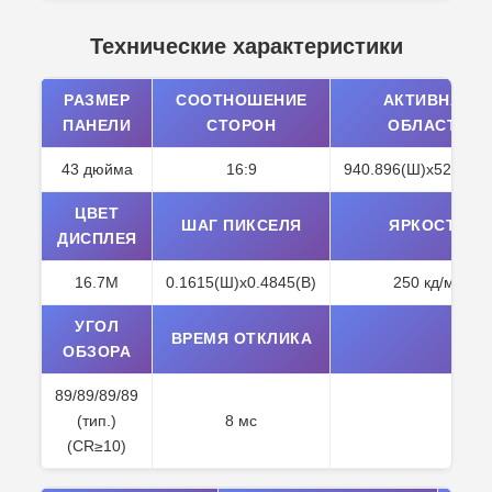
Технические характеристики
РАЗМЕР
СООТНОШЕНИЕ
АКТИВНАЯ
ПАНЕЛИ
СТОРОН
ОБЛАСТЬ
43 дюйма
16:9
940.896(Ш)x529.254
ЦВЕТ
ШАГ ПИКСЕЛЯ
ЯРКОСТЬ
ДИСПЛЕЯ
16.7M
0.1615(Ш)x0.4845(В)
250 кд/м2
УГОЛ
ВРЕМЯ ОТКЛИКА
ОБЗОРА
89/89/89/89
(тип.)
8 мс
(CR≥10)