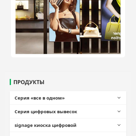
ПРОДУКТЫ
Серия «все в одном»
Масштаб печати AI Lable
Серия цифровых вывесок
Кассовая серия
Серия цифровых вывесок на потолке
signage киоска цифровой