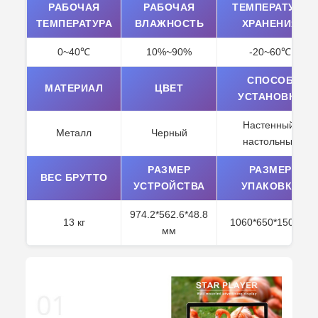
РАБОЧАЯ
РАБОЧАЯ
ТЕМПЕРАТУРА
ТЕМПЕРАТУРА
ВЛАЖНОСТЬ
ХРАНЕНИЯ
0~40℃
10%~90%
-20~60℃
СПОСОБ
МАТЕРИАЛ
ЦВЕТ
УСТАНОВКИ
Настенный/
Металл
Черный
настольный
РАЗМЕР
РАЗМЕР
ВЕС БРУТТО
УСТРОЙСТВА
УПАКОВКИ
974.2*562.6*48.8
13 кг
1060*650*150 мм
мм