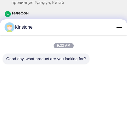
провинция Гуандун, Китай
Телефон
0086-755-33699968
Kinstone
Электронная почта
Sales@kinstone.net
9:33 AM
Наш информационный бюллетень
Good day, what product are you looking for?
Подпишитесь на нашу рассылку, чтобы получать скидки и
многое другое.
Связаться С Нами