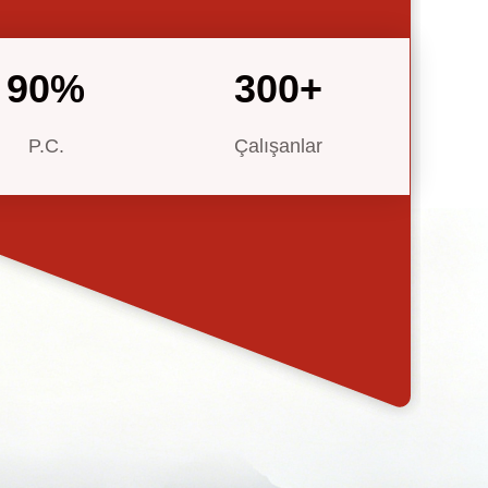
90
%
300
+
P.C.
Çalışanlar