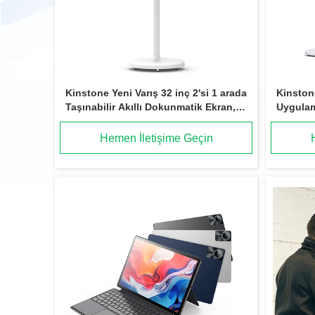
Kinstone Yeni Varış 32 inç 2'si 1 arada
Kinstone
Taşınabilir Akıllı Dokunmatik Ekran,
Uygulama
Masaüstü ve Zemin Standı
Dokunma
Desteklenir
Hemen İletişime Geçin