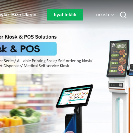
aylar
Bize Ulaşın
fiyat teklifi
Turkish