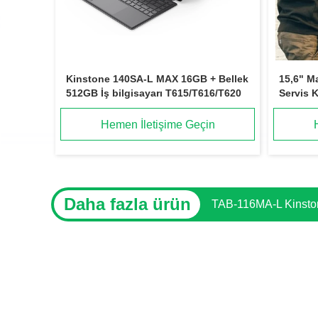
Kinstone 140SA-L MAX 16GB + Bellek
15,6" Ma
512GB İş bilgisayarı T615/T616/T620
Servis K
Windows
Termal 
Hemen İletişime Geçin
Okuyucu
Daha fazla ürün
Kinstone 14.1" Eğitim