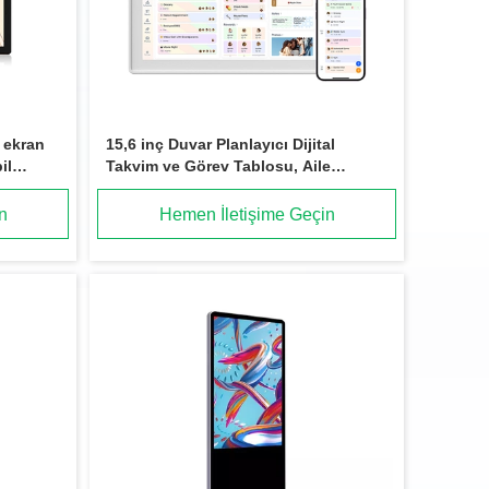
 ekran
15,6 inç Duvar Planlayıcı Dijital
il
Takvim ve Görev Tablosu, Aile
Programları için Akıllı Dokunmatik
Ekran İnteraktif Ekran - Duvar Montajı
n
Hemen İletişime Geçin
Dahildir, 2026 Takviminizi
Düzenlemek için Harika