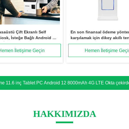
saüstü Çift Ekranlı Self
En son finansal ödeme yöntem
iosk, İsteğe Bağlı Android ve
karşılamak için dikey akıllı te
 İşletim Sistemi, 80 mm
Yazıcı, Barkod Tarayıcı ve NFC
Hemen İletişime Geçin
Hemen İletişime Geçi
 Modülü ile Entegre
 dizüstü bilgisayarı
HAKKIMIZDA