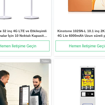
 32 inç 4G LTE ve Etkileşimli
Kinstone 102SN-L 10.1 inç 2K
lar İçin 10 Noktalı Kapasitif
4G Lte 6000mAh Uzun süreli p
tik Akıllı Ekran
Adroid16 5MP+13MP
Hemen İletişime Geçin
Hemen İletişime Geçi
Video