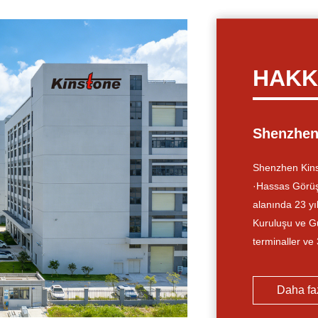
HAKK
Shenzhen
Shenzhen Kins
·Hassas Görüş
alanında 23 yı
Kuruluşu ve Gu
terminaller ve
temel alana od
ürünler ve tek
Daha fa
AğMerkezi She