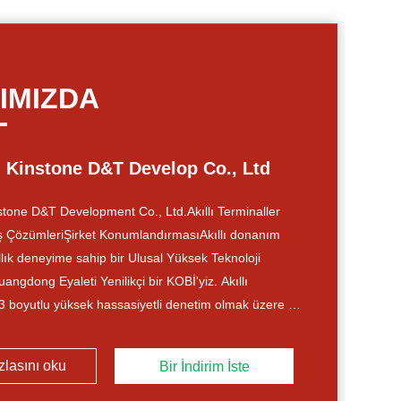
IMIZDA
 Kinstone D&T Develop Co., Ltd
tone D&T Development Co., Ltd.Akıllı Terminaller
 ÇözümleriŞirket KonumlandırmasıAkıllı donanım
llık deneyime sahip bir Ulusal Yüksek Teknoloji
angdong Eyaleti Yenilikçi bir KOBİ'yiz. Akıllı
 3 boyutlu yüksek hassasiyetli denetim olmak üzere iki
aklanarak, dünya çapındaki müşterilerimize güvenilir
 elden dijital dönüşüm çözümleri sunuyoruz.Küresel
zlasını oku
Bir İndirim İste
nzhen'de olup ABD, Hong Kong ve Hangzhou...