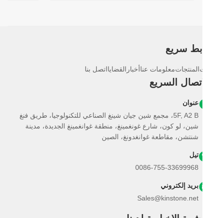
بط سريع
المنتجات
معلومات عنا
أخبار
القضايا
اتصل بنا
اتصال السريع
عنوان
5F, A2 B، مجمع شين جيان شينغ الصناعي للتكنولوجيا، طريق فنغ
شين، لو كون، شارع غونغمينغ، منطقة غوانغمينغ الجديدة، مدينة
شنتشن، مقاطعة غوانغدونغ، الصين
تيل
0086-755-33699968
بريد إلكتروني
Sales@kinstone.net