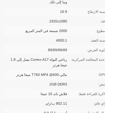
وما إلى ذلك.
بة الارتفاع:
16:9
قة:
1920x1080
طوع:
2000 شمعة في المتر المربع
بة العقد:
4000:1
اوية العرض:
89/89/89/89
حدة المعالجة المركزية:
رباعي النواة Cortex-A17 يصل إلى 1.8
جيجا هرتز
GPU
مالي-T760 MP4 @600 ميجا هرتز
بش:
2GB DDR3
اكرة للقراءة فقط:
فلاش ناند 16 جيجا
اي فاي:
802.11 ب/ز/ن