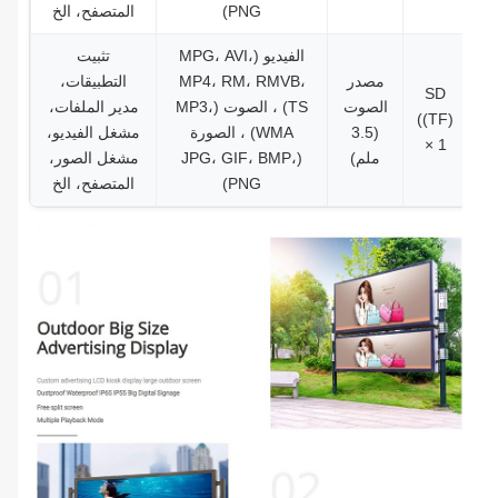
PNG)
المتصفح، الخ
الفيديو (MPG، AVI،
تثبيت
مصدر
MP4، RM، RMVB،
التطبيقات،
SD
الصوت
TS) ، الصوت (MP3،
مدير الملفات،
((TF)
(3.5
WMA) ، الصورة
مشغل الفيديو،
× 1
ملم)
(JPG، GIF، BMP،
مشغل الصور،
PNG)
المتصفح، الخ