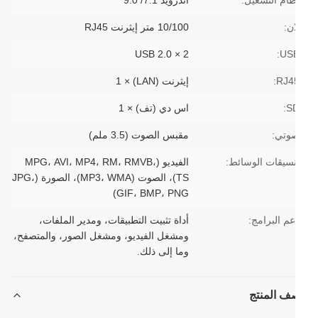
ظام التشغيل:
أندرويد 7.1/ 9.0
ن:
10/100 متر إيثرنت RJ45
USB 2.0 × 2
USB
RJ45
إيثرنت (LAN) × 1
SD
اس دي (تف) × 1
وتي:
مقبس الصوت (3.5 ملم)
نسيقات الوسائط:
الفيديو (MPG، AVI، MP4، RM، RMVB،
TS)، الصوت (MP3، WMA)، الصورة (JPG،
GIF، BMP، PNG)
عم البرامج:
أداة تثبيت التطبيقات، ومدير الملفات،
ومشغل الفيديو، ومشغل الصور، والمتصفح،
وما إلى ذلك.
ف المنتج