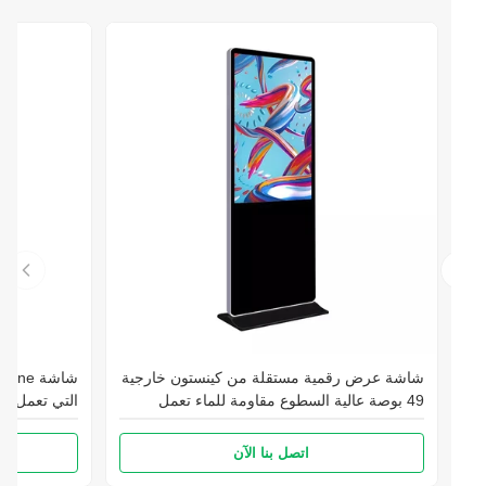
شاشة عرض رقمية مستقلة من كينستون خارجية
49 بوصة عالية السطوع مقاومة للماء تعمل
التي تعمل باللمس،
باللمس كشك لافتات إعلانية
الرقمية يعرض شا
اتصل بنا الآن