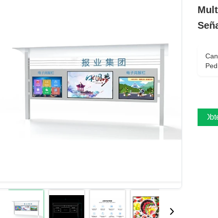
Mult
Seña
Can
Ped
Obt