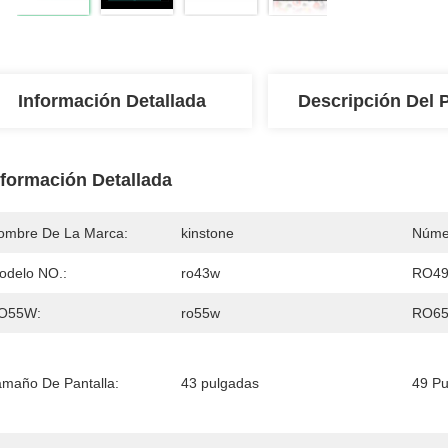
Información Detallada
Descripción Del 
nformación Detallada
ombre De La Marca:
kinstone
Núme
odelo NO.:
ro43w
RO49
O55W:
ro55w
RO65
amaño De Pantalla:
43 pulgadas
49 Pu