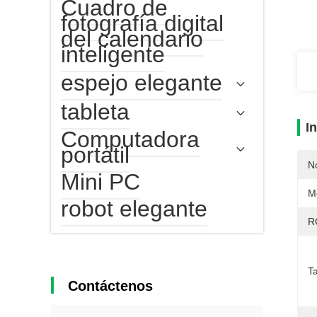
Cuadro de
fotografía digital
del calendario
inteligente
espejo elegante
tableta
I
Computadora
portátil
N
Mini PC
M
robot elegante
R
T
Contáctenos