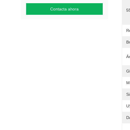
Contacta ahora
5
R
Br
Á
G
M
S
U
D