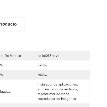
Producto
ro De Modelo:
ks-iot065ro-vp
W:
ro49w
W:
ro65w
instalador de aplicaciones, 
administrador de archivos, 
lgadas:
reproductor de video, 
reproductor de imágenes