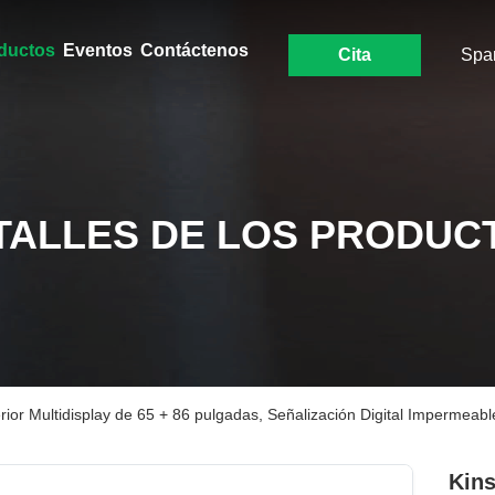
ductos
Eventos
Contáctenos
Cita
Spa
TALLES DE LOS PRODUC
rior Multidisplay de 65 + 86 pulgadas, Señalización Digital Impermeabl
Kins