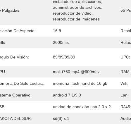
instalador de aplicaciones, 
administrador de archivos, 
5 Pulgadas:
65 Pu
reproductor de video, 
reproductor de imágenes
elación De Aspecto:
16:9
Resol
illo:
2000nits
Relac
ngulo De Visión:
89/89/89/89
UPC:
PU:
mali-t760 mp4 @600mhz
RAM:
emoria De Sólo Lectura:
memoria flash nand de 16 gb
Wifi:
istema Operativo:
android 7.1/9.0
Lan:
SB:
unidad de conexión usb 2.0 x 2
RJ45
AKOTA DEL SUR:
sd(tf) x 1
Audio