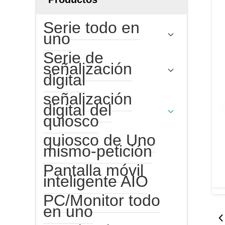
Serie todo en
uno
Serie de
señalización
digital
señalización
digital del
quiosco
quiosco de Uno
mismo-petición
Pantalla móvil
inteligente AIO
PC/Monitor todo
en uno